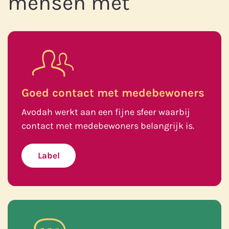
mensen met
Goed contact met medebewoners
Avodah werkt aan een fijne sfeer waarbij
contact met medebewoners belangrijk is.
Label