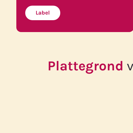
Label
Plattegrond
v