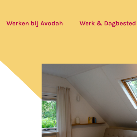
Werken bij Avodah
Werk & Dagbested